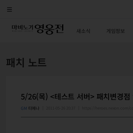
로그인
메뉴
본문
새소식
게임정보
패치 노트
5/26(목) <테스트 서버> 패치변경점
GM
티에나
2011-05-26 20:37
https://heroes.nexon.com