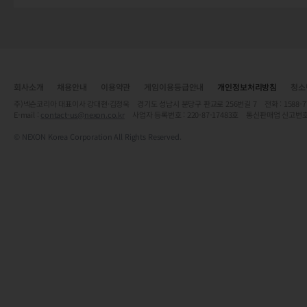
회사소개
채용안내
이용약관
게임이용등급안내
개인정보처리방침
청소
주)넥슨코리아 대표이사 강대현·김정욱 경기도 성남시 분당구 판교로 256번길 7 전화 : 1588-7701 
E-mail :
contact-us@nexon.co.kr
사업자 등록번호 : 220-87-17483호 통신판매업 신고번호
© NEXON Korea Corporation All Rights Reserved.