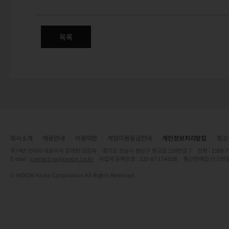
목록
회사소개
채용안내
이용약관
게임이용등급안내
개인정보처리방침
청소
주)넥슨코리아 대표이사 강대현·김정욱 경기도 성남시 분당구 판교로 256번길 7 전화 : 1588-7701 
E-mail :
contact-us@nexon.co.kr
사업자 등록번호 : 220-87-17483호 통신판매업 신고번호
© NEXON Korea Corporation All Rights Reserved.