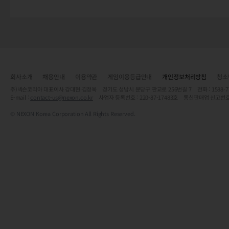
회사소개
채용안내
이용약관
게임이용등급안내
개인정보처리방침
청소
주)넥슨코리아 대표이사 강대현·김정욱 경기도 성남시 분당구 판교로 256번길 7 전화 : 1588-7701 
E-mail :
contact-us@nexon.co.kr
사업자 등록번호 : 220-87-17483호 통신판매업 신고번호
© NEXON Korea Corporation All Rights Reserved.