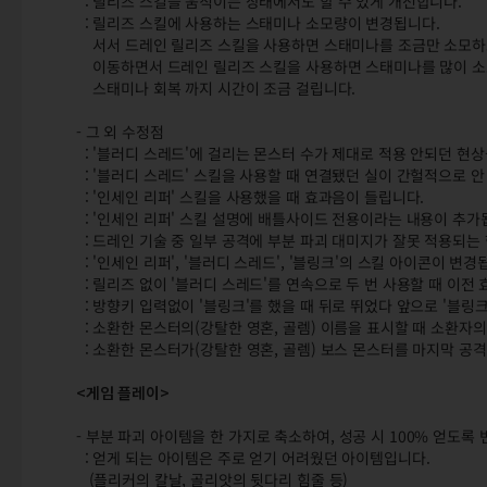
: 릴리즈 스킬을 움직이는 상태에서도 할 수 있게 개선합니다.
: 릴리즈 스킬에 사용하는 스태미나 소모량이 변경됩니다.
서서 드레인 릴리즈 스킬을 사용하면 스태미나를 조금만 소모하고
이동하면서 드레인 릴리즈 스킬을 사용하면 스태미나를 많이 
스태미나 회복 까지 시간이 조금 걸립니다.
- 그 외 수정점
: '블러디 스레드'에 걸리는 몬스터 수가 제대로 적용 안되던 현
: '블러디 스레드' 스킬을 사용할 때 연결됐던 실이 간헐적으로 
: '인세인 리퍼' 스킬을 사용했을 때 효과음이 들립니다.
: '인세인 리퍼' 스킬 설명에 배틀사이드 전용이라는 내용이 추가
: 드레인 기술 중 일부 공격에 부분 파괴 대미지가 잘못 적용되는
: '인세인 리퍼', '블러디 스레드', '블링크'의 스킬 아이콘이 변경
: 릴리즈 없이 '블러디 스레드'를 연속으로 두 번 사용할 때 이전
: 방향키 입력없이 '블링크'를 했을 때 뒤로 뛰었다 앞으로 '블링
: 소환한 몬스터의(강탈한 영혼, 골렘) 이름을 표시할 때 소환자
: 소환한 몬스터가(강탈한 영혼, 골렘) 보스 몬스터를 마지막 공
<게임 플레이>
- 부분 파괴 아이템을 한 가지로 축소하여, 성공 시 100% 얻도록
: 얻게 되는 아이템은 주로 얻기 어려웠던 아이템입니다.
(플리커의 칼날, 골리앗의 뒷다리 힘줄 등)