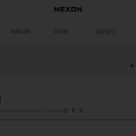
커뮤니티
미디어
다운로드
내
.com/common/postview?b=5&n=160