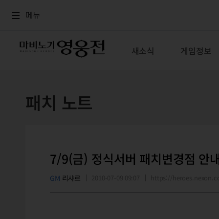
로그인
메뉴
본문
메뉴
새소식
게임정보
패치 노트
7/9(금) 정식서버 패치변경점 안
GM
리샤르
2010-07-09 09:07
https://heroes.nexon