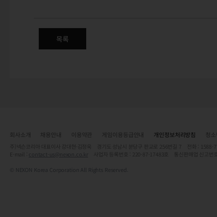
1/19(목) 정식 서버 변경점 안내
장비 공유 & 이전 시스템 / 출정 허가증 / 캐릭터 인연 콘텐츠 / 아이
목록
회사소개
채용안내
이용약관
게임이용등급안내
개인정보처리방침
청소
주)넥슨코리아 대표이사 강대현·김정욱 경기도 성남시 분당구 판교로 256번길 7 전화 : 1588-7701 
E-mail :
contact-us@nexon.co.kr
사업자 등록번호 : 220-87-17483호 통신판매업 신고번호
© NEXON Korea Corporation All Rights Reserved.