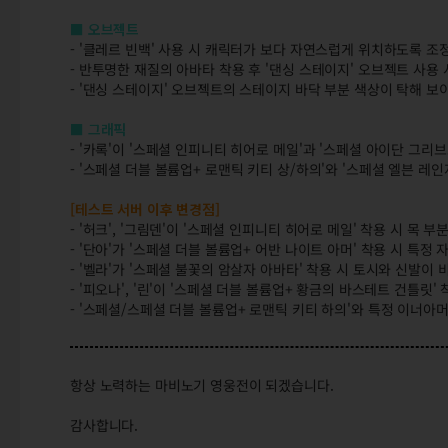
■ 오브젝트
- '클레르 빈백' 사용 시 캐릭터가 보다 자연스럽게 위치하도록 조
- 반투명한 재질의 아바타 착용 후 '댄싱 스테이지' 오브젝트 사
- '댄싱 스테이지' 오브젝트의 스테이지 바닥 부분 색상이 탁해 보
■ 그래픽
- '카록'이 '스페셜 인피니티 히어로 메일'과 '스페셜 아이단 그리
- '스페셜 더블 볼륨업+ 로맨틱 키티 상/하의'와 '스페셜 엘븐 레
[테스트 서버 이후 변경점]
- '허크', '그림덴'이 '스페셜 인피니티 히어로 메일' 착용 시 목
- '단아'가 '스페셜 더블 볼륨업+ 어반 나이트 아머' 착용 시 특
- '벨라'가 '스페셜 불꽃의 암살자 아바타' 착용 시 토시와 신발
- '피오나', '린'이 '스페셜 더블 볼륨업+ 황금의 바스테트 건틀
- '스페셜/스페셜 더블 볼륨업+ 로맨틱 키티 하의'와 특정 이너아
항상 노력하는 마비노기 영웅전이 되겠습니다.
감사합니다.