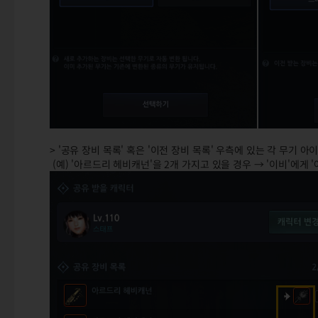
> '공유 장비 목록' 혹은 '이전 장비 목록' 우측에 있는 각 무기
(예) '아르드리 헤비캐넌'을 2개 가지고 있을 경우 → '이비'에게 