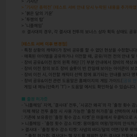
> '기사단'
> '기사단 총력전' (테스트 서버 안내 당시 누락된 내용을 추가하였
> '붉은 달의 기운'
> '투쟁의 탑'
> '니플헤임'
※ 결사대의 경우, 각 결사대 전투의 보너스 상자 획득 상태도 공
[테스트 서버 이후 변경점]
- 특정 상황의 캐릭터가 장비 공유를 할 수 없던 현상을 수정합니다
- 매혹된 아이템을 공유하거나 이전할 때, 공유/이전 전의 안내 및
- 장비 공유&이전 창의 왼쪽 하단 [?] 부분 안내에서 장비의 색
- 장비 이전 창의 보조 장비 슬롯이 빈 칸일때 보이는 아이콘이 
- 장비 이전 시, 이전할 캐릭터 선택 창에 표기되는 안내를 보다 
- 장비 공유&이전 관련 도움말은 홈페이지의 게임 가이드(
[공유 
게임 내 메뉴(단축키 'T') > 도움말 에서도 확인하실 수 있습니다.
■ 출정 허가증
- '니플헤임' 지역, '결사대' 전투, '시공간 왜곡'의 각 '출정 횟수
이제 해당 전투 출정 시 사용 가능한 '출정 허가증'을 선택하여 사
: 기존에 보유중인 '출정 횟수 감소 티켓'은 마을에서 우클릭으로 
> 니플헤임 - '출정 횟수 감소 티켓: 몽마들의 여왕/망자의 안식처
> 결사대 - '출정 횟수 감소 티켓: 사념의 바다/달의 이면/모루 위
* 출정 허가증: 결사대는 헬 모드를 제외한 모든 결사대 전투에서