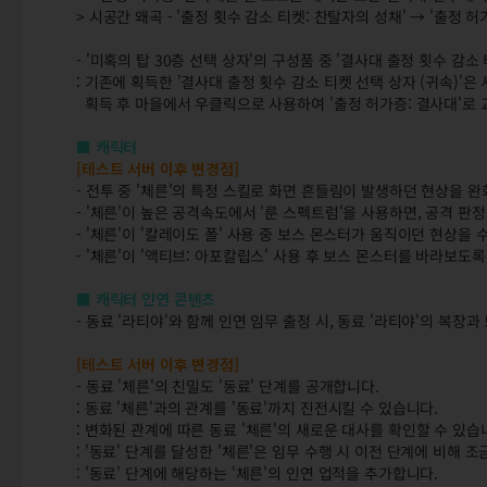
> 시공간 왜곡 - '출정 횟수 감소 티켓: 찬탈자의 성채' → '출정 
- '미혹의 탑 30층 선택 상자'의 구성품 중 '결사대 출정 횟수 감소
: 기존에 획득한 '결사대 출정 횟수 감소 티켓 선택 상자 (귀속)'
획득 후 마을에서 우클릭으로 사용하여 '출정 허가증: 결사대'로 
■ 캐릭터
[테스트 서버 이후 변경점]
- 전투 중 '체른'의 특정 스킬로 화면 흔들림이 발생하던 현상을 
- '체른'이 높은 공격속도에서 '룬 스펙트럼'을 사용하면, 공격 
- '체른'이 '칼레이도 폴' 사용 중 보스 몬스터가 움직이던 현상을 
- '체른'이 '액티브: 아포칼립스' 사용 후 보스 몬스터를 바라보도
■ 캐릭터 인연 콘텐츠
- 동료 '라티야'와 함께 인연 임무 출정 시, 동료 '라티야'의 복
[테스트 서버 이후 변경점]
- 동료 '체른'의 친밀도 '동료' 단계를 공개합니다.
: 동료 '체른'과의 관계를 '동료'까지 진전시킬 수 있습니다.
: 변화된 관계에 따른 동료 '체른'의 새로운 대사를 확인할 수 있습
: '동료' 단계를 달성한 '체른'은 임무 수행 시 이전 단계에 비해 
: '동료' 단계에 해당하는 '체른'의 인연 업적을 추가합니다.