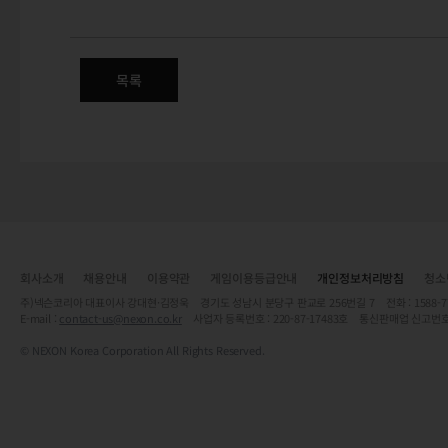
10/13(목) 정식 서버 변경점 안
전투 / 아이템 / 드레스룸 / UI / 기타 / 그래픽
목록
회사소개
채용안내
이용약관
게임이용등급안내
개인정보처리방침
청소
주)넥슨코리아 대표이사 강대현·김정욱 경기도 성남시 분당구 판교로 256번길 7 전화 : 1588-7701 
E-mail :
contact-us@nexon.co.kr
사업자 등록번호 : 220-87-17483호 통신판매업 신고번호
© NEXON Korea Corporation All Rights Reserved.