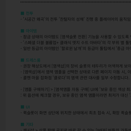
■ 전투
- '시공간 왜곡'의 전투 '찬탈자의 성채' 진행 중 플레이어의 움
■ 아이템
- 잠금 상태의 아이템도 [염색슬롯 전환] 기능을 사용할 수 있도록
- '스페셜 더블 볼륨업+ 클래식 엣지 수트 아바타'의 각 부위 별 
- 일반 등급의 아이템인 '할로윈 날개'의 등급이 툴팁에서 '중급 
■ 드레스룸
- 권장 해상도에서 [염색샵]의 장비 슬롯의 테두리가 어색하게 보
- [염색샵]에서 염색 앰플을 선택한 상태로 다른 페이지 이동 시,
- 콜헨 마을 잡화점 '클로다'의 염색 관련 대사를 일부 수정합니다.
- [앰플 구매하기] > [염색앰플 자동 구매] UI에 '보유 중인 색
: 위 옵션에 체크할 경우, 보유 중인 염색 앰플이라면 최저가 대신 
■ UI
- 퀵슬롯이 화면 상단에 위치한 상태에서 최초 접속 시, 확장 퀵
■ 기타
- 캐시샵 > 상품 판매 공지로 바로 갈 수 있는 [WEB] 버튼의 가