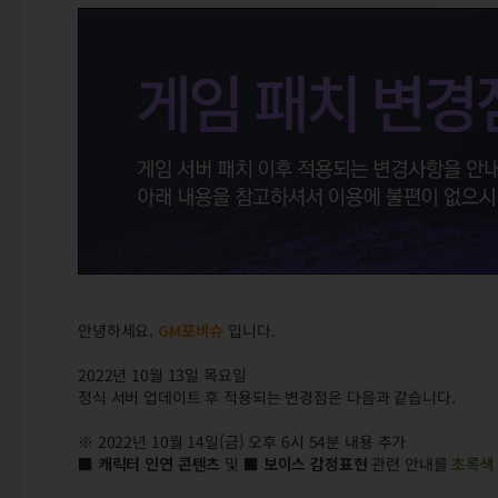
안녕하세요.
GM포비슈
입니다.
2022년 10월 13일 목요일
정식 서버 업데이트 후 적용되는 변경점은 다음과 같습니다.
※ 2022년 10월 14일(금) 오후 6시 54분 내용 추가
■ 캐릭터 인연 콘텐츠
및
■ 보이스 감정표현
관련 안내를
초록색