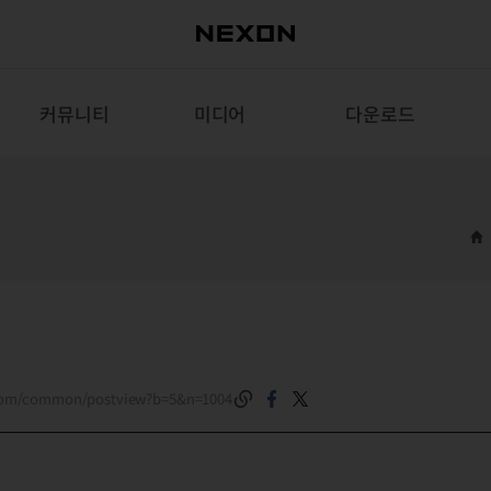
커뮤니티
미디어
다운로드
.com/common/postview?b=5&n=1004