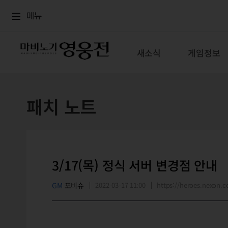
로그인
메뉴
본문
메뉴
새소식
게임정보
패치 노트
3/17(목) 정식 서버 변경점 안내
GM
포비슈
2022-03-17 11:00
https://heroes.nexon