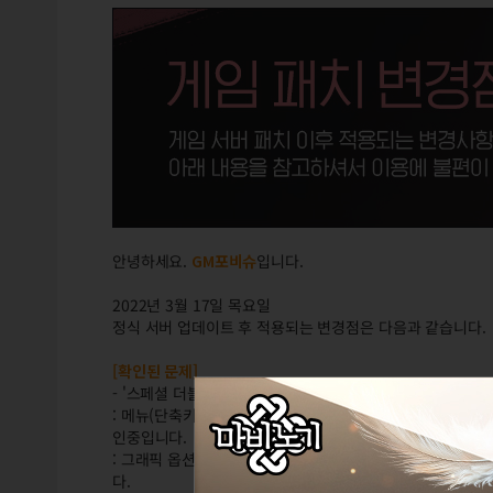
안녕하세요.
GM포비슈
입니다.
2022년 3월 17일 목요일
정식 서버 업데이트 후 적용되는 변경점은 다음과 같습니다.
[확인된 문제]
- '스페셜 더블 볼륨업+ / 스페셜 시에테 아바타' 착용 시 
: 메뉴(단축키 'T') > 옵션 > [비디오] 탭의 그래픽 옵션
인중입니다.
: 그래픽 옵션을 '높음' 혹은 [수동 설정...] 의 '텍스처 필
다.