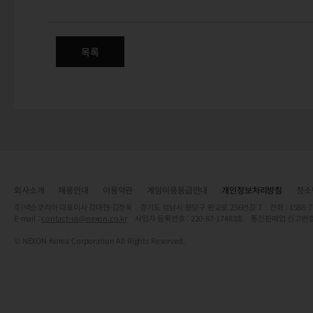
12/3(금) 정식 서버 변경점 안내
파르홀른 원정단 / 정령 합성 슬롯 / 복원재련 / 소지품함 / 가이드
목록
회사소개
채용안내
이용약관
게임이용등급안내
개인정보처리방침
청소
주)넥슨코리아 대표이사 강대현·김정욱 경기도 성남시 분당구 판교로 256번길 7 전화 : 1588-7701 
E-mail :
contact-us@nexon.co.kr
사업자 등록번호 : 220-87-17483호 통신판매업 신고번호
© NEXON Korea Corporation All Rights Reserved.