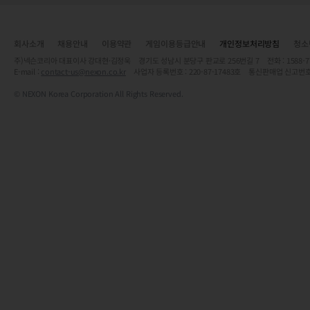
회사소개
채용안내
이용약관
게임이용등급안내
개인정보처리방침
청소
주)넥슨코리아 대표이사 강대현·김정욱 경기도 성남시 분당구 판교로 256번길 7 전화 : 1588-7701 
E-mail :
contact-us@nexon.co.kr
사업자 등록번호 : 220-87-17483호 통신판매업 신고번호
© NEXON Korea Corporation All Rights Reserved.