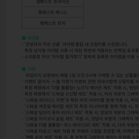
템페스트 호라이즌
템페스트 제니스
템페스트 런지
■ 아이템
- '운영자의 작은 선물' 아이템 툴팁 내 오탈자를 수정합니다.
- 특정 상자형 아이템 사용 시 게임 화면에 적용되는 반짝임 효과
- 소지품함 하단 '아이템 즐겨찾기' 항목에 등록된 아이템을 이동 
■ 기타
- 마일리지 상점에서 매월 1일 오전 0시에 구매할 수 있는 상품
- 이벤트 알리미 → 봄 자판기 이벤트 관련 안내사항에 오탈자를 
- 특정 체형에서 '더블 볼륨업+ 노르딕 메이든 세트' 착용 시, 
- 특정 체형에서 '스페셜 신선향 세트' 착용 시, 허리 부분의 그래
- '스페셜 레이더스 자켓'과 특정 하의 아바타를 함께 착용 시, 
- '스페셜 캐쥬얼 메쉬탑 세트'와 특정 이너아머를 함께 착용 시,
- '스페셜 딥브이 퓨어 비키니 세트' 착용 시, 엉덩이 부분의 그래
- '스페셜 아이코닉 슬림 세트' 착용 시, 엉덩이 부분의 그래픽이 
- '스페셜 더블 볼륨업+ 데스 레이디(R) 세트' 착용 시, 다리 부
- '스페셜 타로스' 세트 착용 후 카메라 시점을 조정할 때, 어깨
- '젠틀 호러 세트' 착용 시, 목 부분의 그래픽이 깨지는 문제를 수