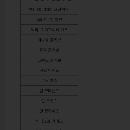
액티브: 어웨이크닝 엣지
액티브: 힐 아크
액티브: 마그네타 아크
이니셜 클리브
듀얼 클리브
그랜드 클리브
게일 어센드
트윈 게일
던 크레센트
던 크로스
던 문라이즈
템페스트 라이즈