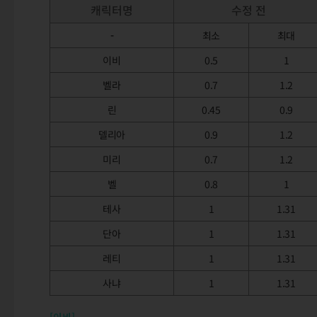
캐릭터명
수정 전
-
최소
최대
이비
0.5
1
벨라
0.7
1.2
린
0.45
0.9
델리아
0.9
1.2
미리
0.7
1.2
벨
0.8
1
테사
1
1.31
단아
1
1.31
레티
1
1.31
사냐
1
1.31