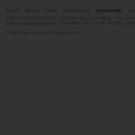
회사소개
채용안내
이용약관
게임이용등급안내
개인정보처리방침
청소
주)넥슨코리아 대표이사 강대현·김정욱 경기도 성남시 분당구 판교로 256번길 7 전화 : 1588-7701 
E-mail :
contact-us@nexon.co.kr
사업자 등록번호 : 220-87-17483호 통신판매업 신고번호
© NEXON Korea Corporation All Rights Reserved.