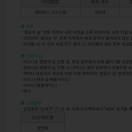
아이템명
획득 개수
패러독스 크리스탈
300개
■ 전투
- '풍요의 숲' 전투 지역의 시작 지점을 소폭 조정하여, 시작 지
- 아인라허 '빛나는 자' 전투 지역에서 배경 음악이 출력되지 않는
- 타이틀 UI 내 '전투 바로가기' 클릭 시, 타이틀에 맞는 전투 정
■ 영웅의 길
- 피오나로 영웅의 길 진행 중, 특정 임무에서 방패 흘리기를 성공
- 피오나로 영웅의 길 진행 시 나타나는 일부 임무에서 오탈자를 
- 캐릭터 유틸리티 개선에 따른 아래 캐릭터의 '영웅의 길' 변경점
: 이비 (스태프 & 배틀사이드)
: 아리샤 (롱블레이드)
: 헤기
■ 감정표현
- 감정표현 (단축키 'J') UI 내, 아래 오브젝트에서 'NEW' 표기를
오브젝트명
팝업북