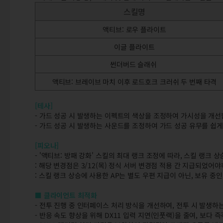
스킬명
액티브: 로우 플라이트
이글 플라이트
썬더버드 슬래쉬
액티브: 브레이브 마치 이후 로드호크 크러쉬 두 번째 타격
[테사]
- 가드 성공 시 발생하는 이펙트의 색상을 조정하여 가시성을 개선
- 가드 성공 시 발생하는 사운드를 조정하여 가드 성공 유무를 쉽게
[피오나]
- '액티브: 방패 강화' 스킬의 최대 랭크 조정에 따라, 스킬 랭크 
: 해당 변경점은 3/12(목) 정식 서버 변경점 적용 간 지급되었어
: 스킬 랭크 상승에 사용한 AP는 별도 우편 지급이 아닌, 보유 중
■ 클라이언트 최적화
- 전투 진행 중 인터페이스 처리 방식을 개선하여, 전투 시 발생하
- 반응 속도 향상을 위해 DX11 입력 지연(인풋랙)을 줄여, 보다