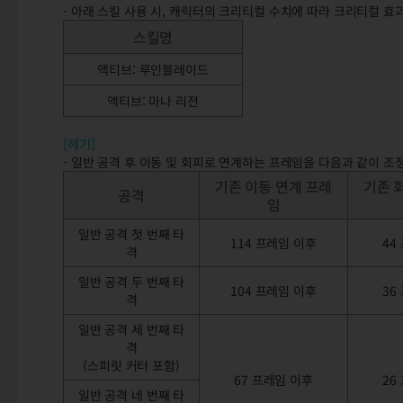
- 아래 스킬 사용 시, 캐릭터의 크리티컬 수치에 따라 크리티컬 
스킬명
액티브: 루인블레이드
액티브: 마나 리전
[헤기]
- 일반 공격 후 이동 및 회피로 연계하는 프레임을 다음과 같이 조
기존 이동 연계 프레
기존 
공격
임
일반 공격 첫 번째 타
114 프레임 이후
44
격
일반 공격 두 번째 타
104 프레임 이후
36
격
일반 공격 세 번째 타
격
(스피릿 커터 포함)
67 프레임 이후
26
일반 공격 네 번째 타