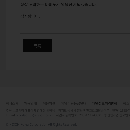
항상 노력하는 마비노기 영웅전이 되겠습니다.
감사합니다.
5/14(목) 정식 서버 변경점 안내
우편함 개편 / 여신의 은총 / 전투 / 카메라 흔들림 옵션 / 옵션 / 
목록
회사소개
채용안내
이용약관
게임이용등급안내
개인정보처리방침
청소
주)넥슨코리아 대표이사 강대현·김정욱 경기도 성남시 분당구 판교로 256번길 7 전화 : 1588-7701 
E-mail :
contact-us@nexon.co.kr
사업자 등록번호 : 220-87-17483호 통신판매업 신고번호
© NEXON Korea Corporation All Rights Reserved.