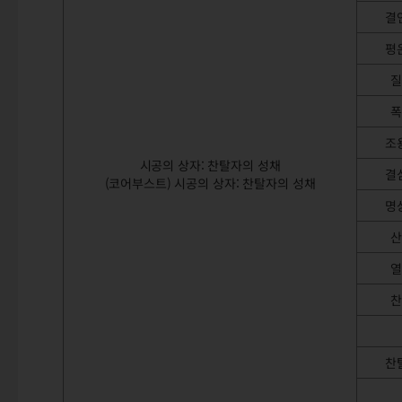
결
평
질
폭
조
시공의 상자: 찬탈자의 성채
결
(코어부스트) 시공의 상자: 찬탈자의 성채
명
산
열
찬
찬