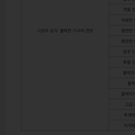
격돌 
차분한 
시공의 상자: 몰락한 기사의 전당
결연한 
평온한 
질주 
폭렬 
몰락자
몰락
몰락자의
고급 
투쟁의
미지의