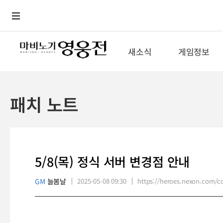
로그인
메뉴
본문
새소식
게임정보
패치 노트
5/8(목) 정식 서버 변경점 안내
GM
늘봄날
2025-05-08 09:30
https://heroes.nexon.com