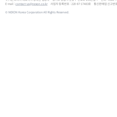
E-mail :
contact-us@nexon.co.kr
사업자 등록번호 : 220-87-17483호 통신판매업 신고번호
© NEXON Korea Corporation All Rights Reserved.