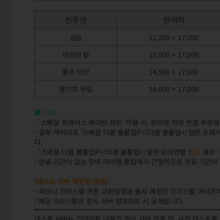
전투명
방어력
급습
12,500 > 17,000
마신의 탑
13,000 > 17,000
붉은 낙인
14,500 > 17,000
광기의 무덤
16,000 > 17,000
■ 기타
- '스페셜 프레셔스 메이든 세트' 착용 시, 상의와 하의 연결 부분
- 일부 캐릭터로 '스페셜 더블 볼륨업P+/더블 볼륨업+/일반 프레
다.
- '스페셜 더블 볼륨업P+/더블 볼륨업+/일반 오리엔탈
진주
세트'
- 만료 기간이 없는 장비 아이템 툴팁에서 간헐적으로 만료 기간이
[테스트 서버 확인된 문제]
- 하모니 크리스탈 쿠폰 교환상점에 출시 예정인 크리스탈 아이콘
: 해당 크리스탈은 정식 서버 업데이트 시 공개됩니다.
테스트 서버는 업데이트 내용의 정식 서버 적용 전, 사전 테스트를