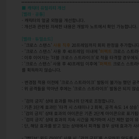
■ 캐릭터 유틸리티 개선
[벨라 - 공통]
- 캐릭터의 얼굴 외형을 개선합니다.
: 개선과 관련된 자세한 내용은 개발자 노트에서 확인 가능합니다.
[벨라 - 듀얼소드]
- '크로스 스탠스'
사용 직후
20프레임까지 회피 판정을 추가합니다
- '크로스 스탠스' 사용 후 40프레임 이내에 '
퍼펙트
크로스 스트라이
: 이후 이어지는 '더블 크로스 스트라이크'로 적을 타격할 경우에도
: '크로스 스탠스' 사용 후 40프레임 이후에 '
퍼펙트
크로스 스트라이
를 획득하지 않습니다.
- 변경점 적용 이전에 '크로스 스트라이크' 발동이 불가능 했던 공
: 위 공격들을 막아낸 후에는 '크로스 스트라이크' 발동은 되지 않
- '검의 긍지' 상태 효과를 하나의 단계로 조정합니다.
: 기존 3단계 효과인 '타격 시 스태미나 2 회복, 공격 속도 14 상
: '검의 긍지' 상태 효과의 아이콘은 기존 2단계 아이콘으로 표기됩
- '검의 긍지' 상태 효과의 지속 시간을 제거하여 시간 제한 없이 
: 단, 해당 효과를 받고 있는 상태에서 피격될 경우 상태 효과가 
- '액티브: 윈드 라이더' 사용 시, '검의 긍지'를 소모하지 않도록 