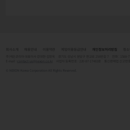
회사소개
채용안내
이용약관
게임이용등급안내
개인정보처리방침
청소
주)넥슨코리아 대표이사 강대현·김정욱 경기도 성남시 분당구 판교로 256번길 7 전화 : 1588-7701 
E-mail :
contact-us@nexon.co.kr
사업자 등록번호 : 220-87-17483호 통신판매업 신고번호
© NEXON Korea Corporation All Rights Reserved.