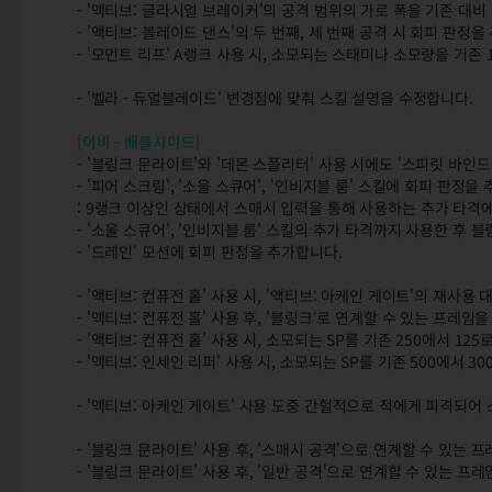
- '액티브: 글라시얼 브레이커'의 공격 범위의 가로 폭을 기존 대비 
- '액티브: 블레이드 댄스'의 두 번째, 세 번째 공격 시 회피 판정을
- '모먼트 리프' A랭크 사용 시, 소모되는 스태미나 소모량을 기존
- '벨라 - 듀얼블레이드' 변경점에 맞춰 스킬 설명을 수정합니다.
[이비 - 배틀사이드]
- '블링크 문라이트'와 '데몬 스플리터' 사용 시에도 '스피릿 바인
- '피어 스크림', '소울 스큐어', '인비지블 룸' 스킬에 회피 판정을
: 9랭크 이상인 상태에서 스매시 입력을 통해 사용하는 추가 타격
- '소울 스큐어', '인비지블 룸' 스킬의
추가 타격까지 사용한 후 블
- '드레인' 모션에 회피 판정을 추가합니다.
- '액티브: 컨퓨전 홀' 사용 시, '액티브: 아케인 게이트'의 재사
- '액티브: 컨퓨전 홀' 사용 후, '블링크'로 연계할 수 있는 프레임
- '액티브: 컨퓨전 홀' 사용 시, 소모되는 SP를 기존 250에서 12
- '액티브: 인세인 리퍼' 사용 시, 소모되는 SP를 기존 500에서 
- '액티브: 아케인 게이트' 사용 도중 간헐적으로 적에게 피격되어
- '블링크 문라이트' 사용 후, '스매시 공격'으로 연계할 수 있는 
- '블링크 문라이트' 사용 후, '일반 공격'으로 연계할 수 있는 프