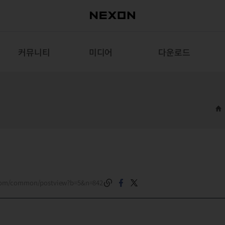
커뮤니티
미디어
다운로드
.com/common/postview?b=5&n=842