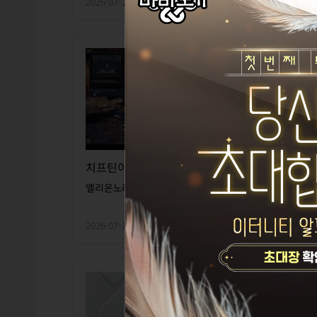
2026-07-26
1
2
2026
치프틴이 두명~
엘리온노라빌타리아
엘리
2026-07-17
0
0
2026