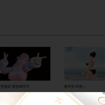
살한발로 평정해주지
흥하잣 마영..!
벨리아
아기밤비