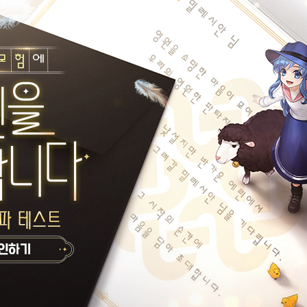
-07-22
1
4
2026-07-21
꼬리가 바닥에 박혀있는 물고기 써는중-
지붕권법 (돌아온36방)떠
온노라빌타리아
엘리온노라빌타리아
-07-08
0
0
2026-07-07