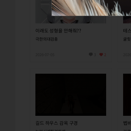
이래도 성형을 안해줘??
테스
극한의대검충
귤힛
2026-07-05
3
2
2026
길드 하우스 감옥 구경
벱비