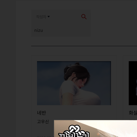
최신순
추천순
네반
화
고우신
리로