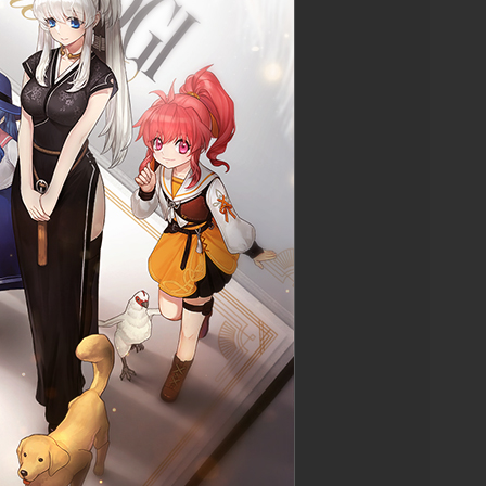
1
5
오름
0
0