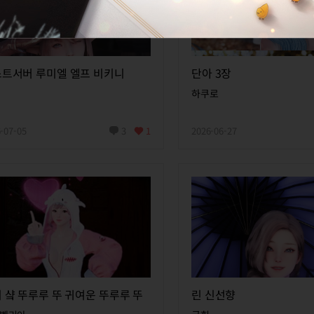
트서버 루미엘 엘프 비키니
단아 3장
하쿠로
-07-05
3
1
2026-06-27
 샼 뚜루루 뚜 귀여운 뚜루루 뚜
린 신선향