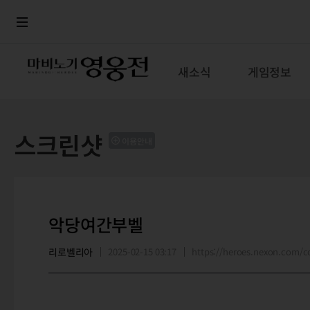
로그인
메뉴
본문
새소식
게임정보
스크린샷
이용안내
악당여간부벨
리로벨리아
2025-02-15 03:17
https://heroes.nexon.com