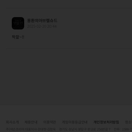
몽환의아브렐슈드
2025-02-20 20:44
짝핥~!!
회사소개
채용안내
이용약관
게임이용등급안내
개인정보처리방침
청소
주)넥슨코리아 대표이사 강대현·김정욱 경기도 성남시 분당구 판교로 256번길 7 전화 : 1588-7701 