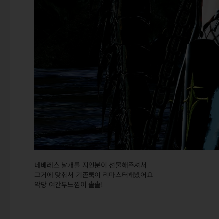
네베레스 날개를 지인분이 선물해주셔서
그거에 맞춰서 기존룩이 리마스터해봤어요
악당 여간부느낌이 솔솔!