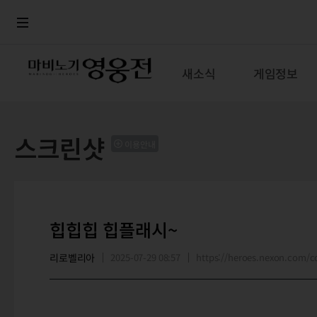
로그인
메뉴
본문
새소식
게임정보
스크린샷
이용안내
힙힙힙 힙플래시~
리로벨리아
2025-07-29 08:57
https://heroes.nexon.com