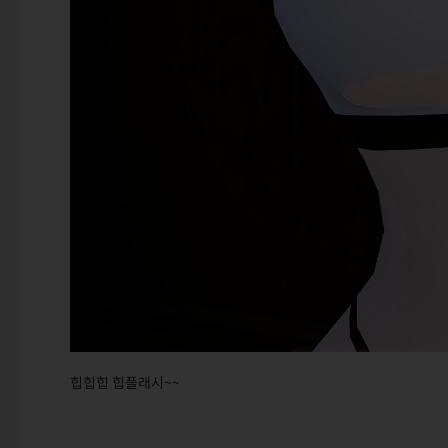
힙힙힙 힙플래시~~