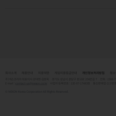
회사소개
채용안내
이용약관
게임이용등급안내
개인정보처리방침
청소
주)넥슨코리아 대표이사 강대현·김정욱 경기도 성남시 분당구 판교로 256번길 7 전화 : 1588-7701 
E-mail :
contact-us@nexon.co.kr
사업자 등록번호 : 220-87-17483호 통신판매업 신고번호
© NEXON Korea Corporation All Rights Reserved.