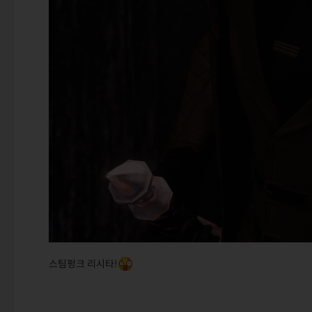
스팀펑크 리시타!