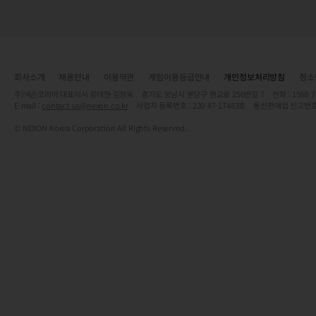
회사소개
채용안내
이용약관
게임이용등급안내
개인정보처리방침
청소
주)넥슨코리아 대표이사 강대현·김정욱 경기도 성남시 분당구 판교로 256번길 7 전화 : 1588-7701 
E-mail :
contact-us@nexon.co.kr
사업자 등록번호 : 220-87-17483호 통신판매업 신고번호
© NEXON Korea Corporation All Rights Reserved.