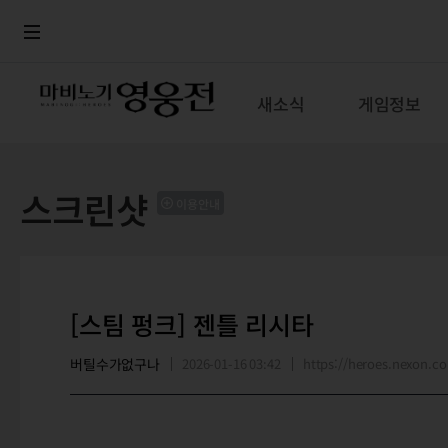
로그인
메뉴
본문
새소식
게임정보
스크린샷
이용안내
[스팀 펑크] 젠틀 리시타
버틸수가없구나
2026-01-16 03:42
https://heroes.nexon.