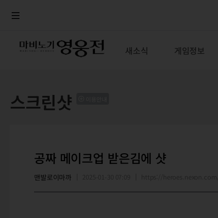
로그인
메뉴
본문
새소식
게임정보
스크린샷
이용안내
공짜 메이크업 받은김에 샷
맨발로이마까
2025-01-30 07:09
https://heroes.nexon.c