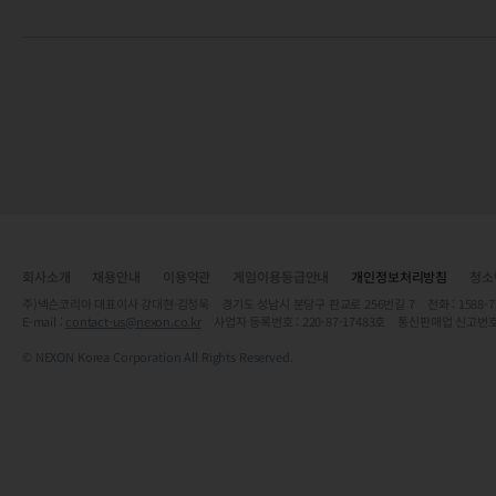
회사소개
채용안내
이용약관
게임이용등급안내
개인정보처리방침
청소
주)넥슨코리아 대표이사 강대현·김정욱 경기도 성남시 분당구 판교로 256번길 7 전화 : 1588-7701 
E-mail :
contact-us@nexon.co.kr
사업자 등록번호 : 220-87-17483호 통신판매업 신고번호
© NEXON Korea Corporation All Rights Reserved.