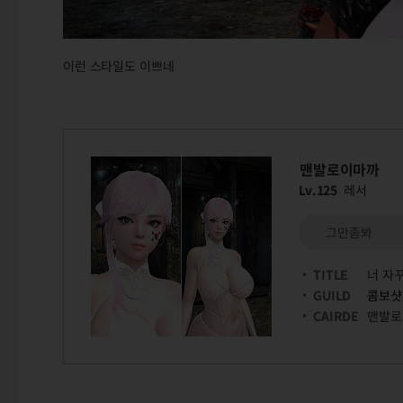
이런 스타일도 이쁘네
맨발로이마까
Lv.125
레서
그만좀봐
TITLE
너 자꾸
GUILD
콤보샷
CAIRDE
맨발로