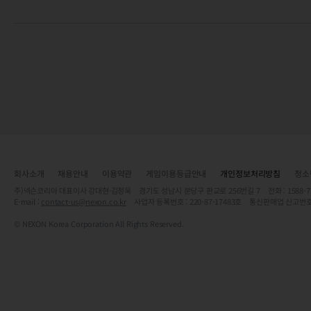
회사소개
채용안내
이용약관
게임이용등급안내
개인정보처리방침
청소
주)넥슨코리아 대표이사 강대현·김정욱 경기도 성남시 분당구 판교로 256번길 7 전화 : 1588-7701 
E-mail :
contact-us@nexon.co.kr
사업자 등록번호 : 220-87-17483호 통신판매업 신고번호
© NEXON Korea Corporation All Rights Reserved.