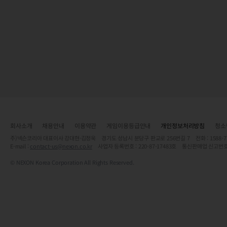
회사소개
채용안내
이용약관
게임이용등급안내
개인정보처리방침
청소
주)넥슨코리아 대표이사 강대현·김정욱 경기도 성남시 분당구 판교로 256번길 7 전화 : 1588-7701 
E-mail :
contact-us@nexon.co.kr
사업자 등록번호 : 220-87-17483호 통신판매업 신고번호
© NEXON Korea Corporation All Rights Reserved.