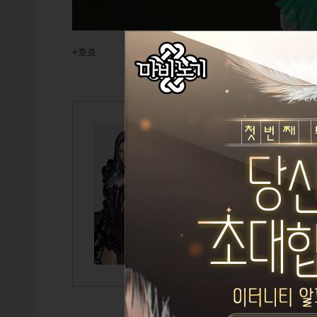
+흐흐
청하향
Lv.105
라티
설정된 
TITLE
GUILD
CAIRDE