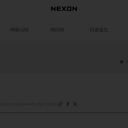
커뮤니티
미디어
다운로드
m/common/postview?b=2&n=223851