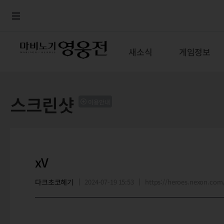
로그인
메뉴
본문
새소식
게임정보
스크린샷
이용안내
xV
다크초코헤기
2024-07-19 15:53
https://heroes.nexon.c