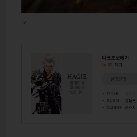
xV
다크초코헤기
Lv.62
헤기
쓴맛단맛
TITLE
설정된
GUILD
얼음인
CAIRDE
카스토