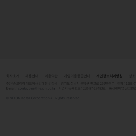
회사소개
채용안내
이용약관
게임이용등급안내
개인정보처리방침
청소
주)넥슨코리아 대표이사 강대현·김정욱 경기도 성남시 분당구 판교로 256번길 7 전화 : 1588-7701 
E-mail :
contact-us@nexon.co.kr
사업자 등록번호 : 220-87-17483호 통신판매업 신고번호
© NEXON Korea Corporation All Rights Reserved.