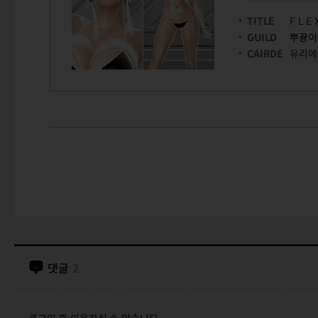
TITLE
F L E 
GUILD
뿌뀽이
CAIRDE
유리에
댓글
2
로그인 후 이용하실 수 있습니다