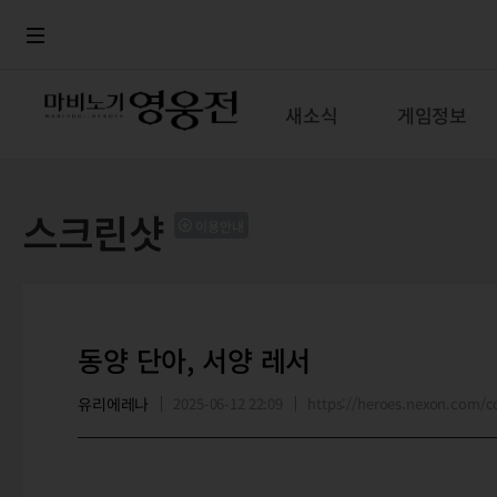
로그인
메뉴
본문
새소식
게임정보
스크린샷
이용안내
동양 단아, 서양 레서
유리에레나
2025-06-12 22:09
https://heroes.nexon.com