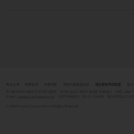
회사소개
채용안내
이용약관
게임이용등급안내
개인정보처리방침
청소
주)넥슨코리아 대표이사 강대현·김정욱 경기도 성남시 분당구 판교로 256번길 7 전화 : 1588-7701 
E-mail :
contact-us@nexon.co.kr
사업자 등록번호 : 220-87-17483호 통신판매업 신고번호
© NEXON Korea Corporation All Rights Reserved.