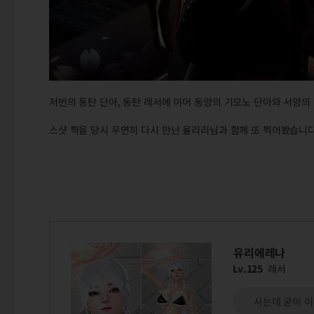
저번의 동탄 단아, 동탄 레서에 이어 동양의 기모노 단아와 서양의
스샷 찍을 당시 우연히 다시 만난 율리리님과 함께 또 찍어봤습니다
유리에레나
Lv.125
레서
사는데 굳이 이유