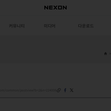
커뮤니티
미디어
다운로드
.com/common/postview?b=2&n=224008