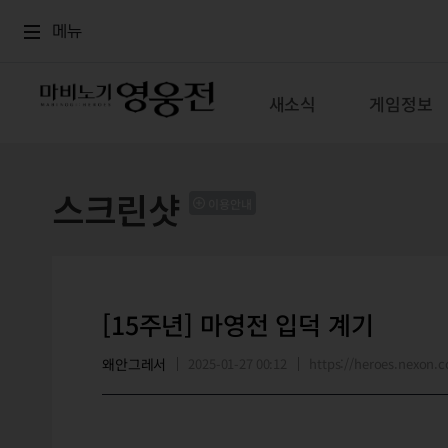
로그인
메뉴
본문
메뉴
새소식
게임정보
스크린샷
이용안내
[15주년] 마영전 입덕 계기
왜안그레서
2025-01-27 00:12
https://heroes.nexon