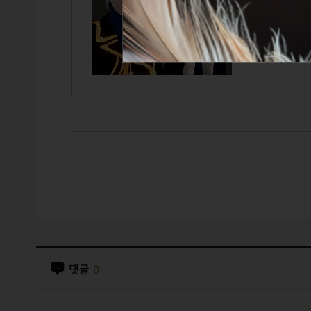
TITLE
GUILD
CAIRDE
A
댓글
0