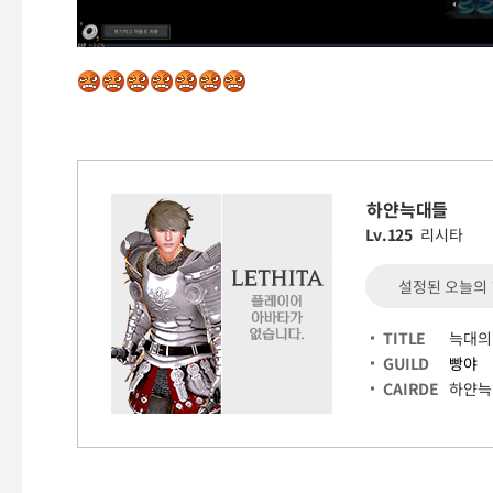
하얀늑대들
Lv.125
리시타
설정된 오늘의
TITLE
늑대의
GUILD
빵야
CAIRDE
하얀늑