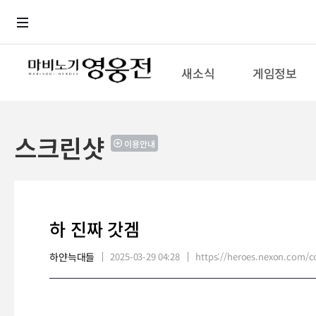
로그인
메뉴
본문
새소식
게임정보
스크린샷
이용안내
하 진짜 갓겜
하얀늑대들
2025-03-29 04:28
https://heroes.nexon.com