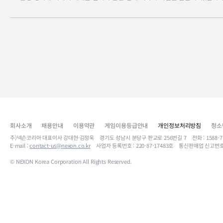
회사소개
채용안내
이용약관
게임이용등급안내
개인정보처리방침
청소
주)넥슨코리아 대표이사 강대현·김정욱 경기도 성남시 분당구 판교로 256번길 7 전화 : 1588-7701 
E-mail :
contact-us@nexon.co.kr
사업자 등록번호 : 220-87-17483호 통신판매업 신고번호
© NEXON Korea Corporation All Rights Reserved.