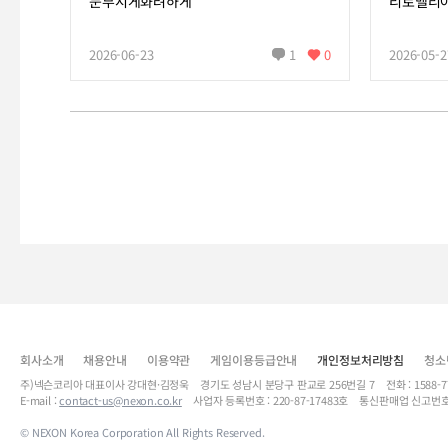
눈부시게화려하게
리로벨리
2026-06-23
1
0
2026-05-2
회사소개
채용안내
이용약관
게임이용등급안내
개인정보처리방침
청소
주)넥슨코리아 대표이사 강대현·김정욱 경기도 성남시 분당구 판교로 256번길 7 전화 : 1588-7701 
E-mail :
contact-us@nexon.co.kr
사업자 등록번호 : 220-87-17483호 통신판매업 신고번호
© NEXON Korea Corporation All Rights Reserved.