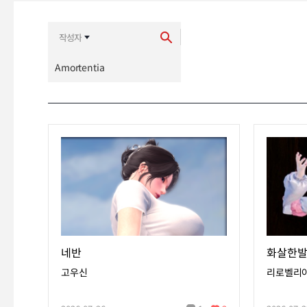
최신순
추천순
네반
화살한발
고우신
리로벨리