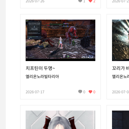
2026-07-26
1
2
2026-07-2
치프틴이 두명~
엘리온노라빌타리아
엘리온노
2026-07-17
0
0
2026-07-0