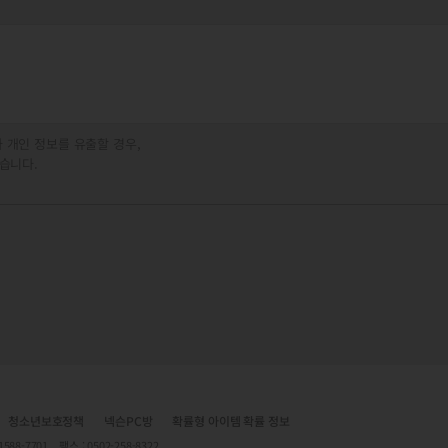
 개인 정보를 유출할 경우,
습니다.
청소년보호정책
넥슨PC방
확률형 아이템 확률 정보
7701 팩스 : 0502-258-8322