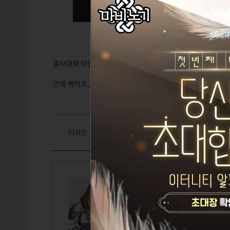
결사대와 아인라허는 필수조,,,
근데 빡치조,,,,
키워드
#콘텐츠
선망
Lv.125
피오
설정된 