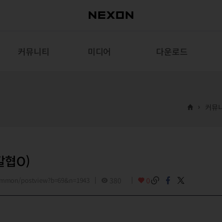
커뮤니티
미디어
다운로드
커뮤
칼협O)
common/postview?b=69&n=1943
380
0