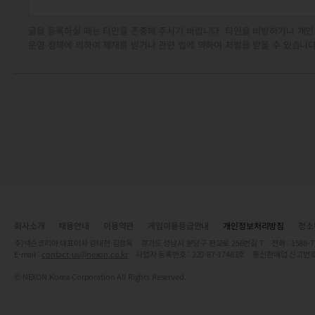
글을 등록하실 때는 타인을 존중해 주시기 바랍니다. 타인을 비방하거나 개인
운영 정책에 의하여 제재를 받거나 관련 법에 의하여 처벌을 받을 수 있습니다
회사소개
채용안내
이용약관
게임이용등급안내
개인정보처리방침
청소
주)넥슨코리아 대표이사 강대현·김정욱 경기도 성남시 분당구 판교로 256번길 7 전화 : 1588-7701 
E-mail :
contact-us@nexon.co.kr
사업자 등록번호 : 220-87-17483호 통신판매업 신고번호
© NEXON Korea Corporation All Rights Reserved.