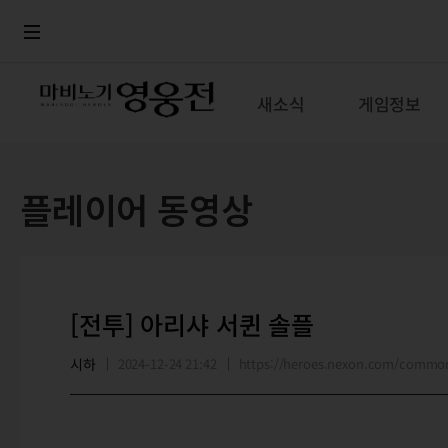
로그인
메뉴
본문
새소식
게임정보
플레이어 동영상
[전투] 아리샤 서퀸 솔플
시하
2024-12-24 21:42
https://heroes.nexon.com/commo