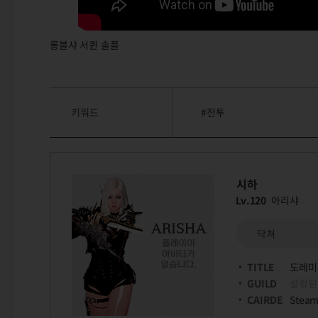
롱블샤 서퀸 솔플
키워드
#전투
시하
Lv.120
아리샤
닥쳐
TITLE
도레미
GUILD
설정된
CAIRDE
Stea