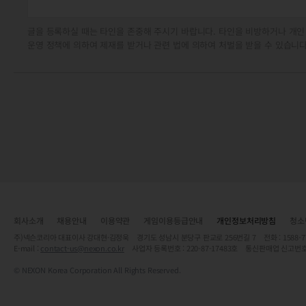
글을 등록하실 때는 타인을 존중해 주시기 바랍니다. 타인을 비방하거나 개인
운영 정책에 의하여 제재를 받거나 관련 법에 의하여 처벌을 받을 수 있습니다
회사소개
채용안내
이용약관
게임이용등급안내
개인정보처리방침
청소
주)넥슨코리아 대표이사 강대현·김정욱 경기도 성남시 분당구 판교로 256번길 7 전화 : 1588-7701 
E-mail :
contact-us@nexon.co.kr
사업자 등록번호 : 220-87-17483호 통신판매업 신고번호
© NEXON Korea Corporation All Rights Reserved.