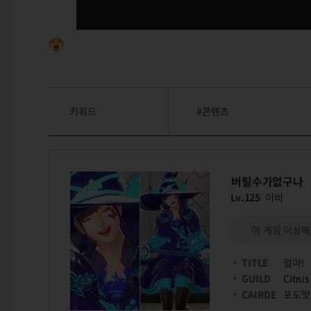
키워드
#콘텐츠
버틸수가없구나
Lv.125
이비
이 게임 이상해!
TITLE
엄마!
GUILD
Citrus
CAIRDE
포도맛