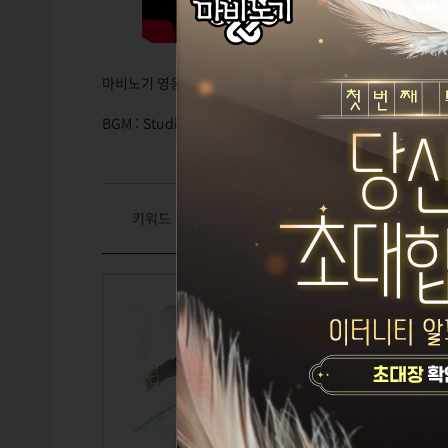
마비노기 영웅전 시즌 2 산책하기
BGM : StudioEIM - 사신 (Grim Reaper)
키워드
#이벤트#기타
놀의마녀
Lv.125
피오
설정된 
TITLE