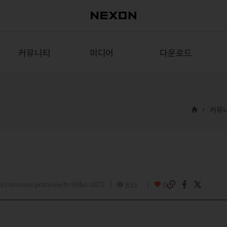
커뮤니티
미디어
다운로드
커뮤
om/common/postview?b=69&n=2072
835
0