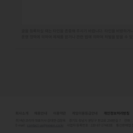
글을 등록하실 때는 타인을 존중해 주시기 바랍니다. 타인을 비방하거나
운영 정책에 의하여 제재를 받거나 관련 법에 의하여 처벌을 받을 수 있
회사소개
채용안내
이용약관
게임이용등급안내
개인정보처리방침
주)넥슨코리아 대표이사 강대현·김정욱 경기도 성남시 분당구 판교로 256번길 7 전화 : 1588-
E-mail :
contact-us@nexon.co.kr
사업자 등록번호 : 220-87-17483호 통신판매업 