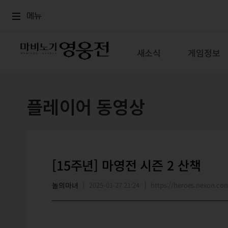
로그인
메뉴
본문
메뉴
새소식
게임정보
플레이어 동영상
[15주년] 마영전 시즌 2 산책
놀의마녀
2025-01-27 21:24
https://heroes.nexon.c