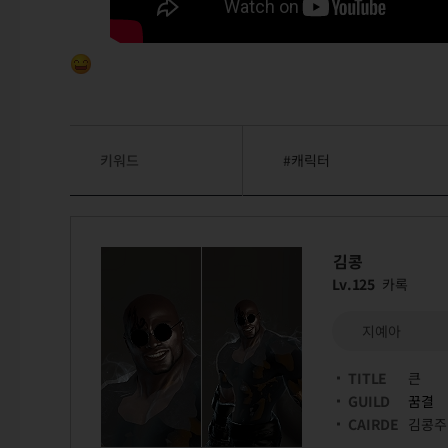
키워드
#캐릭터
김콩
Lv.125
카록
지예아
TITLE
큰
GUILD
꿈결
CAIRDE
김콩주