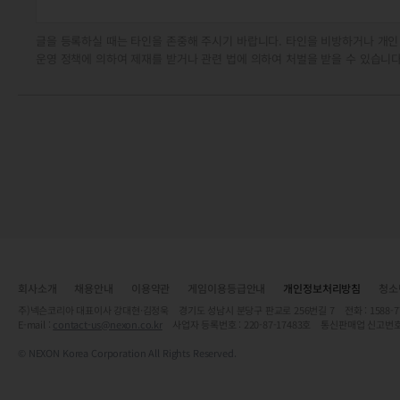
글을 등록하실 때는 타인을 존중해 주시기 바랍니다. 타인을 비방하거나 개인
운영 정책에 의하여 제재를 받거나 관련 법에 의하여 처벌을 받을 수 있습니다
회사소개
채용안내
이용약관
게임이용등급안내
개인정보처리방침
청소
주)넥슨코리아 대표이사 강대현·김정욱 경기도 성남시 분당구 판교로 256번길 7 전화 : 1588-7701 
E-mail :
contact-us@nexon.co.kr
사업자 등록번호 : 220-87-17483호 통신판매업 신고번호
© NEXON Korea Corporation All Rights Reserved.