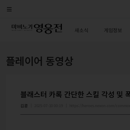
로그인
메뉴
본문
새소식
게임정보
플레이어 동영상
블래스터 카록 간단한 스킬 각성 및 
김콩
2025-07-10 00:19
https://heroes.nexon.com/commo