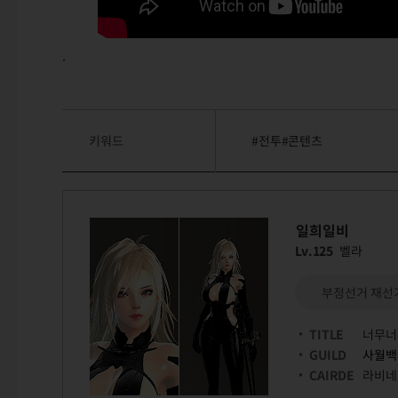
.
키워드
#전투#콘텐츠
일희일비
Lv.125
벨라
부정선거 재선거
TITLE
너무너
GUILD
사월백
CAIRDE
라비네