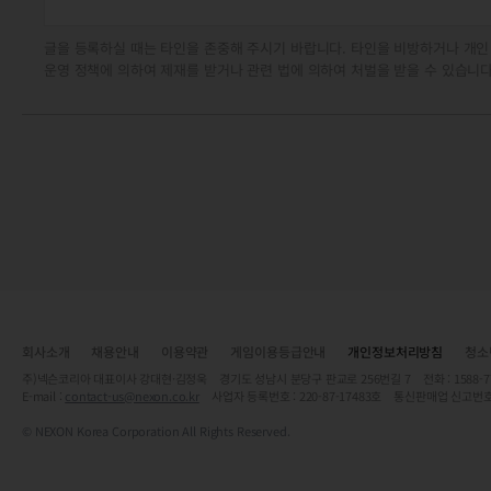
글을 등록하실 때는 타인을 존중해 주시기 바랍니다. 타인을 비방하거나 개인
운영 정책에 의하여 제재를 받거나 관련 법에 의하여 처벌을 받을 수 있습니다
회사소개
채용안내
이용약관
게임이용등급안내
개인정보처리방침
청소
주)넥슨코리아 대표이사 강대현·김정욱 경기도 성남시 분당구 판교로 256번길 7 전화 : 1588-7701 
E-mail :
contact-us@nexon.co.kr
사업자 등록번호 : 220-87-17483호 통신판매업 신고번호
© NEXON Korea Corporation All Rights Reserved.