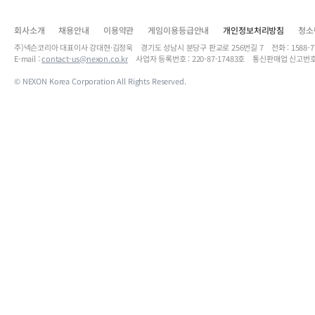
회사소개
채용안내
이용약관
게임이용등급안내
개인정보처리방침
청소
주)넥슨코리아 대표이사 강대현·김정욱 경기도 성남시 분당구 판교로 256번길 7 전화 : 1588-7701 
E-mail :
contact-us@nexon.co.kr
사업자 등록번호 : 220-87-17483호 통신판매업 신고번호
© NEXON Korea Corporation All Rights Reserved.