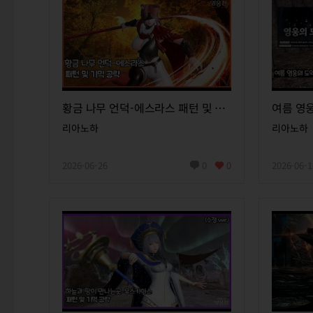
황금 나무 언덕-에스라스 패턴 및 기믹 공략
여름 영웅
리아노하
리아노하
2026-06-26
0
0
2026-06-1