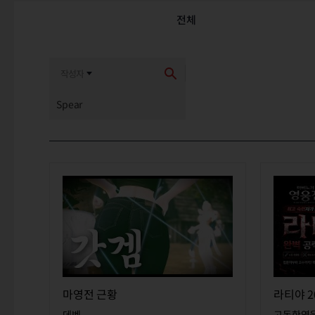
전체
최신순
추천순
마영전 근황
라티야 2
데벤
고독한영