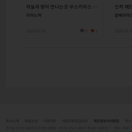
하늘과 땅이 만나는곳-우스키아스 공략
신작 매
리아노하
알베리아
2026-02-26
0
1
2026-02-2
회사소개
채용안내
이용약관
게임이용등급안내
개인정보처리방침
청소
주)넥슨코리아 대표이사 강대현·김정욱 경기도 성남시 분당구 판교로 256번길 7 전화 : 1588-7701 