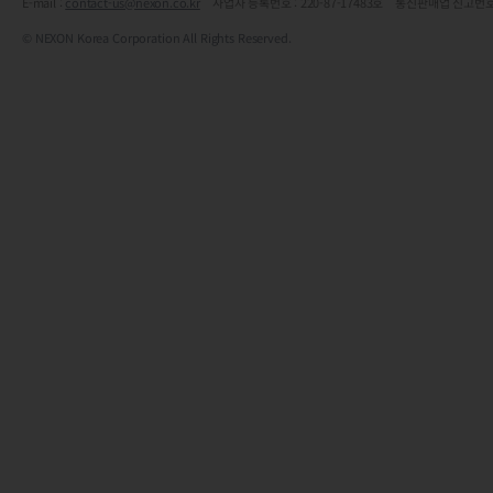
E-mail :
contact-us@nexon.co.kr
사업자 등록번호 : 220-87-17483호 통신판매업 신고번호
© NEXON Korea Corporation All Rights Reserved.