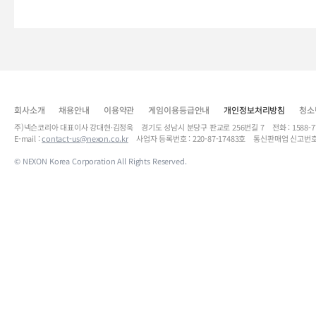
회사소개
채용안내
이용약관
게임이용등급안내
개인정보처리방침
청소
주)넥슨코리아 대표이사 강대현·김정욱 경기도 성남시 분당구 판교로 256번길 7 전화 : 1588-7701 
E-mail :
contact-us@nexon.co.kr
사업자 등록번호 : 220-87-17483호 통신판매업 신고번호
© NEXON Korea Corporation All Rights Reserved.