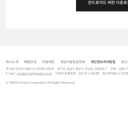
안드로이드 버전 다운로
회사소개
채용안내
이용약관
게임이용등급안내
개인정보처리방침
청소
주)넥슨코리아 대표이사 강대현·김정욱 경기도 성남시 분당구 판교로 256번길 7 전화 : 1588-7701 
E-mail :
contact-us@nexon.co.kr
사업자 등록번호 : 220-87-17483호 통신판매업 신고번호
© NEXON Korea Corporation All Rights Reserved.