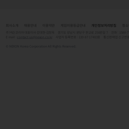
회사소개
채용안내
이용약관
게임이용등급안내
개인정보처리방침
청소
주)넥슨코리아 대표이사 강대현·김정욱 경기도 성남시 분당구 판교로 256번길 7 전화 : 1588-7701 
E-mail :
contact-us@nexon.co.kr
사업자 등록번호 : 220-87-17483호 통신판매업 신고번호
© NEXON Korea Corporation All Rights Reserved.