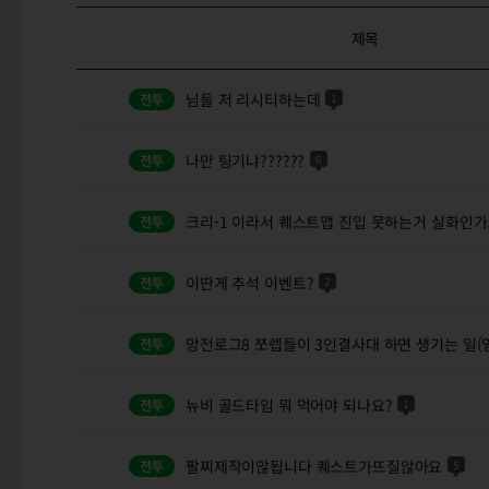
제목
님들 저 리시티하는데
1
나만 팅기냐??????
6
크리-1 이라서 퀘스트맵 진입 못하는거 실화인가
이딴게 추석 이벤트?
2
망전로그8 쪼렙들이 3인결사대 하면 생기는 일(
뉴비 골드타임 뭐 먹어야 되나요?
1
팔찌제작이않됩니다 퀘스트가뜨질않아요
5