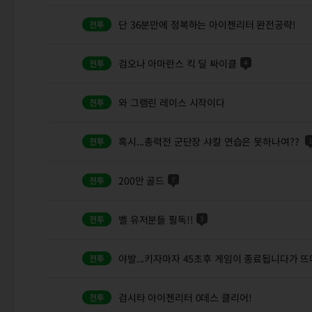
단 36분만에 정복하는 아이젠리터 완전공략!
검오나 아마란스 킥 딜 싸이클
4
와 그렘린 레이스 시작이다
혹시...총력전 군단장 샤칼 연습은 못하나여??
200만 골드
7
벨 유저분들 필독!!
3
야발...키자마자 45초후 게임이 종료됩니다가 뜨
검시타 아이젠리터 0데스 클리어!