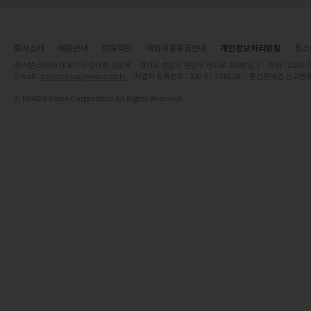
회사소개
채용안내
이용약관
게임이용등급안내
개인정보처리방침
청소
주)넥슨코리아 대표이사 강대현·김정욱 경기도 성남시 분당구 판교로 256번길 7 전화 : 1588-7701 
E-mail :
contact-us@nexon.co.kr
사업자 등록번호 : 220-87-17483호 통신판매업 신고번호
© NEXON Korea Corporation All Rights Reserved.