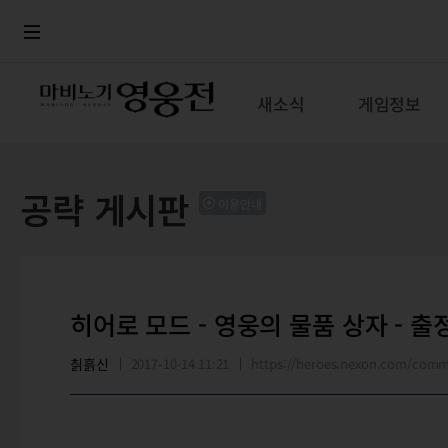
로그인
메뉴
본문
새소식
게임정보
공략 게시판
이용안내
히어로 모드 - 영웅의 물품 상자 - 출
칡흙신
2017-10-14 11:21
https://heroes.nexon.com/com