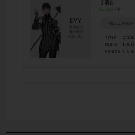
칡흙신
Lv.115
이비
에르그 만드는
TITLE
회복의
GUILD
나의나
CAIRDE
나의초