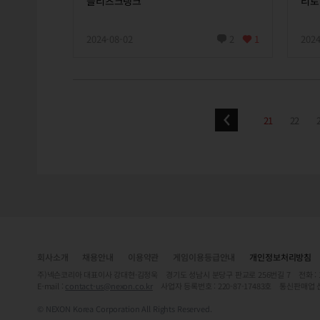
블리츠크랭크
리로
2024-08-02
2
1
2024
21
22
회사소개
채용안내
이용약관
게임이용등급안내
개인정보처리방침
주)넥슨코리아 대표이사 강대현·김정욱 경기도 성남시 분당구 판교로 256번길 7 전화 : 1588-
E-mail :
contact-us@nexon.co.kr
사업자 등록번호 : 220-87-17483호 통신판매업 
© NEXON Korea Corporation All Rights Reserved.