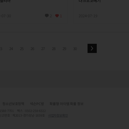
벨리아
다크초코헤기
-07-30
2
1
2024-07-19
23
24
25
26
27
28
29
30
청소년보호정책
넥슨PC방
확률형 아이템 확률 정보
7701 팩스 : 0502-258-8322
신고번호 : 제2013-경기성남-1659호
사업자정보확인