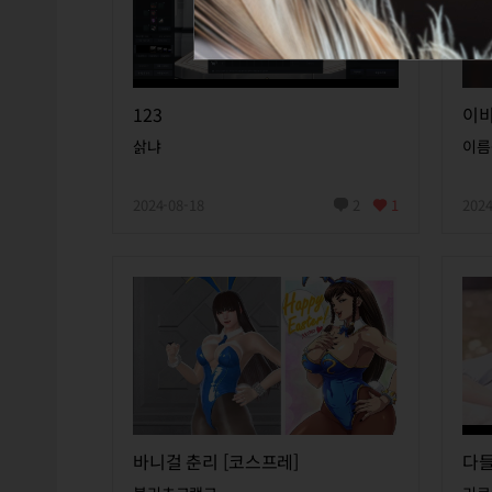
123
이
삵냐
이름
2024-08-18
2
1
2024
바니걸 춘리 [코스프레]
다들