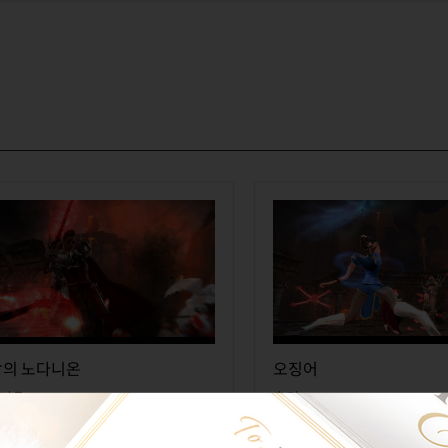
의 노다니온
오징어
니온
춘리