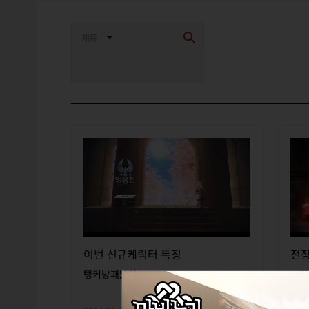
최신순
추천순
이번 신규케릭터 특징
전장
탱커방패분실
노다