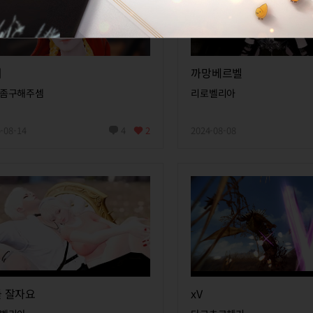
비
까망베르벨
좀구해주셈
리로벨리아
-08-14
4
2
2024-08-08
 잘자요
xV