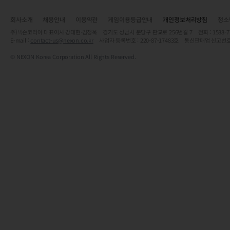
회사소개
채용안내
이용약관
게임이용등급안내
개인정보처리방침
청소
주)넥슨코리아 대표이사 강대현·김정욱 경기도 성남시 분당구 판교로 256번길 7 전화 : 1588-7701 
E-mail :
contact-us@nexon.co.kr
사업자 등록번호 : 220-87-17483호 통신판매업 신고번호
© NEXON Korea Corporation All Rights Reserved.