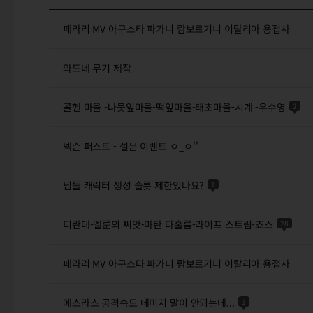
페라리 MV 아구스타 파가니 람보르기니 이탈리아 용접사
와드네 무기 제작
콜헨 마을 -나뭇잎마을-떡잎마을-태초마을-시계 -우수영
2
넥슨 퍼스트 - 설문 이벤트 ㅇ_ㅇ''
님들 캐릭터 생성 슬롯 제한있나요?
1
티란데-엘룬의 씨앗-마탄 타홀름-라이프 스트림-죠스
28
페라리 MV 아구스타 파가니 람보르기니 이탈리아 용접사
에스라스 공격속도 데미지 말이 안되는데...
1