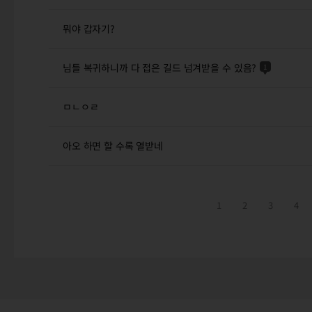
뭐야 갑자기?
님들 복귀하니까 다 접은 길드 넘겨받을 수 있음?
1
ㅁㄴㅇㄹ
아오 하면 할 수록 열받네
1
2
3
4