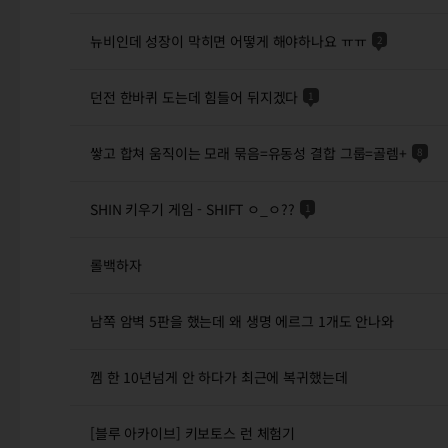
뉴비인데 성장이 막히면 어떻게 해야하나요 ㅠㅠ
2
던전 한바퀴 도는데 힘들어 뒤지겠다
1
쌓고 합쳐 움직이는 모래 묶음=유동성 결합 그룹=골렘+
8
SHIN 키우기 게임 - SHIFT ㅇ_ㅇ??
1
롤백하자
남쪽 암벽 5판을 했는데 왜 생명 에르그 1개도 안나와
껨 한 10년넘게 안 하다가 최근에 복귀했는데
[블루 아카이브] 키보토스 런 체험기