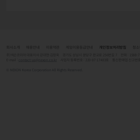
회사소개
채용안내
이용약관
게임이용등급안내
개인정보처리방침
청소
주)넥슨코리아 대표이사 강대현·김정욱 경기도 성남시 분당구 판교로 256번길 7 전화 : 1588-7701 
E-mail :
contact-us@nexon.co.kr
사업자 등록번호 : 220-87-17483호 통신판매업 신고번호
© NEXON Korea Corporation All Rights Reserved.