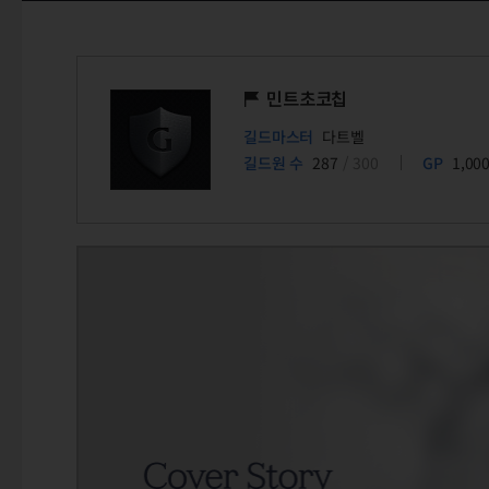
민트초코칩
길드마스터
다트벨
길드원 수
287
/ 300
GP
1,00