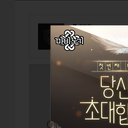
지비지
길드마스터
쭈린
길드원 수
39
/ 200
GP
6