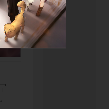
━┓
┃ ┃
┃
━┛