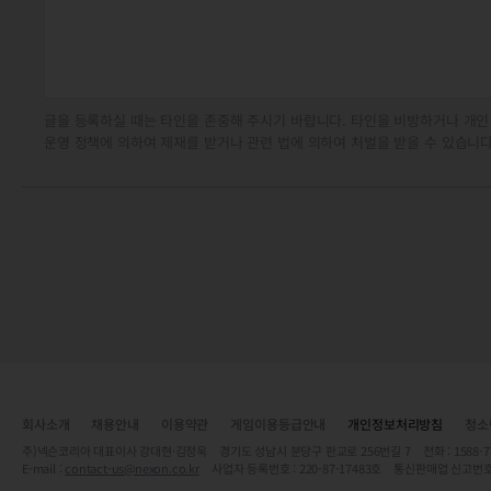
글을 등록하실 때는 타인을 존중해 주시기 바랍니다. 타인을 비방하거나 개인
운영 정책에 의하여 제재를 받거나 관련 법에 의하여 처벌을 받을 수 있습니다
회사소개
채용안내
이용약관
게임이용등급안내
개인정보처리방침
청소
주)넥슨코리아 대표이사 강대현·김정욱 경기도 성남시 분당구 판교로 256번길 7 전화 : 1588-7701 
E-mail :
contact-us@nexon.co.kr
사업자 등록번호 : 220-87-17483호 통신판매업 신고번호