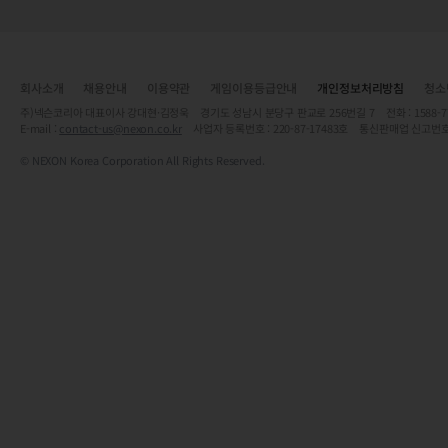
회사소개
채용안내
이용약관
게임이용등급안내
개인정보처리방침
청소
주)넥슨코리아 대표이사 강대현·김정욱 경기도 성남시 분당구 판교로 256번길 7 전화 : 1588-7701 
E-mail :
contact-us@nexon.co.kr
사업자 등록번호 : 220-87-17483호 통신판매업 신고번호
© NEXON Korea Corporation All Rights Reserved.