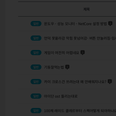
제목
윈도우 - 성능 모니터 - NetCore 설정 방법
3
언덕 못올라감 막힘 못넘어감- 버튼 안눌러짐-임
게임이 여전히 어렵네요
3
기둥잘먹는법
3
카이 크로스건 쓰려는대 왜 안배워지나요?
1
아이단 ost 들리는대로
100제 레이드 클레르부터 스펙어떻게 되야하나