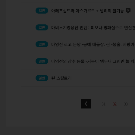
아레프갈드와 아스가르드 + 델리의 철기둥
9
마비노기영웅전 인벤 : 피오나 방패질주로 변신
마영전 로고 문양 -공예 매듭장. 린 -봉술. 지팡
마영전의 장수 동물 -거북이 앵무새 그렘린 놀 
린 스킬트리
31
32
33