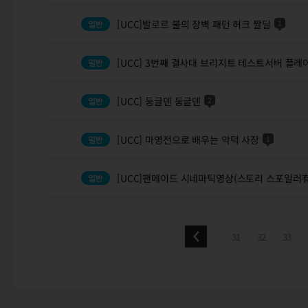
[UCC]발로르 불의 장벽 패턴 허크 짤딜
1
[UCC] 3번째 결사대 브리지트 테스트서버 플레
[UCC] 둥글덴 둥글덴
2
[UCC] 마영전으로 배우는 악덕 사장
1
[UCC]팬메이드 시네마틱영상(스토리 스포일러有
31
32
33