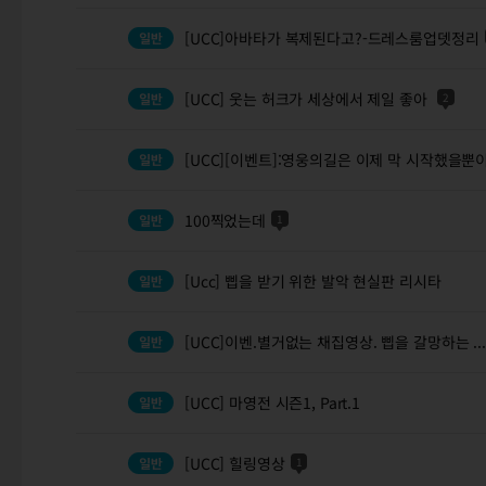
[UCC]아바타가 복제된다고?-드레스룸업뎃정리
[UCC] 웃는 허크가 세상에서 제일 좋아
2
[UCC][이벤트]:영웅의길은 이제 막 시작했을뿐
100찍었는데
1
[Ucc] 삡을 받기 위한 발악 현실판 리시타
[UCC]이벤.별거없는 채집영상. 삡을 갈망하는 ...
[UCC] 마영전 시즌1, Part.1
[UCC] 힐링영상
1