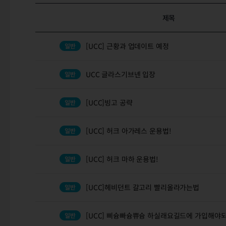
제목
[UCC] 근황과 업데이트 예정
UCC 글라스기브넨 입장
[UCC]빙고 공략
[UCC] 허크 아가레스 운용법!
[UCC] 허크 마하 운용법!
[UCC]헤비던트 갈고리 빨리올라가는법
[UCC] 삐슝빠슝쀼슝 하실래요길드에 가입해야