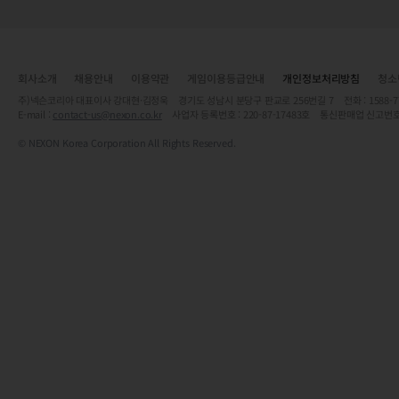
회사소개
채용안내
이용약관
게임이용등급안내
개인정보처리방침
청소
주)넥슨코리아 대표이사 강대현·김정욱 경기도 성남시 분당구 판교로 256번길 7 전화 : 1588-7701 
E-mail :
contact-us@nexon.co.kr
사업자 등록번호 : 220-87-17483호 통신판매업 신고번호
© NEXON Korea Corporation All Rights Reserved.