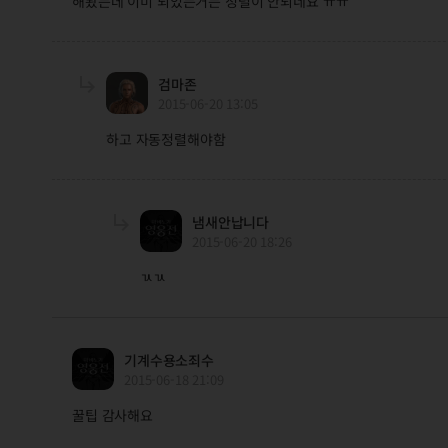
해봤는데 이미 되있는거는 정렬이 안되네요 ㅠㅠ
검마존
2015-06-20 13:05
하고 자동정렬해야함
냄새안납니다
2015-06-20 18:26
ㄳㄳ
기계수용소죄수
2015-06-18 21:09
꿀팁 감사해요