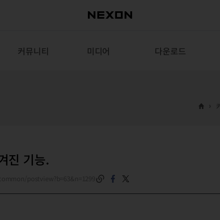
커뮤니티
미디어
다운로드
겨진 기능.
m/common/postview?b=63&n=1299