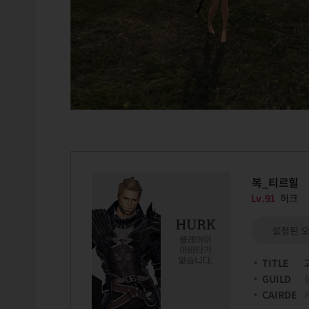
복_티르힐
Lv.91
허크
설정된 
TITLE
GUILD
CAIRDE