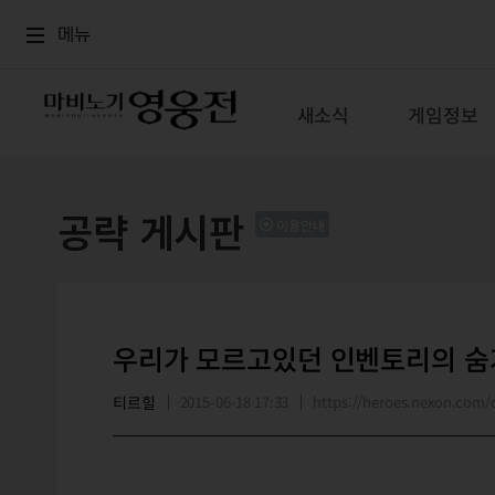
로그인
메뉴
본문
메뉴
새소식
게임정보
공략 게시판
이용안내
우리가 모르고있던 인벤토리의 숨
티르힐
2015-06-18 17:33
https://heroes.nexon.co