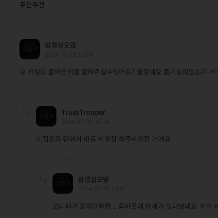
추천추천
삼겹살오뎅
2014-07-29 16:04
오 키보드 줌아웃키좀 알려주실수잇어요? 몰랏네요 줌기능이있는지 ㅋ
TruesTrooper
2014-07-29 16:36
시점조작 란에서 따로 키설정 해주셔야할 거에요.
삼겹살오뎅
2014-07-29 19:07
모니터가 조막만하면... 줌아웃에 한계가 잇나보네요 ㅋㅋ 