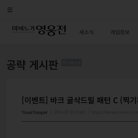
로그인
메뉴
본문
새소식
게임정보
공략 게시판
이용안내
[이벤트] 바크 굴삭드릴 패턴 C (찍
TruesTrooper
2014-07-29 15:40
https://heroes.nexon.