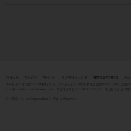
회사소개
채용안내
이용약관
게임이용등급안내
개인정보처리방침
청소
주)넥슨코리아 대표이사 강대현·김정욱 경기도 성남시 분당구 판교로 256번길 7 전화 : 1588-7701 
E-mail :
contact-us@nexon.co.kr
사업자 등록번호 : 220-87-17483호 통신판매업 신고번호
© NEXON Korea Corporation All Rights Reserved.