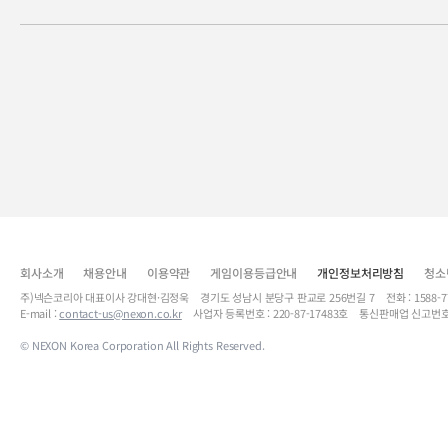
회사소개
채용안내
이용약관
게임이용등급안내
개인정보처리방침
청소
주)넥슨코리아 대표이사 강대현·김정욱 경기도 성남시 분당구 판교로 256번길 7 전화 : 1588-7701 
E-mail :
contact-us@nexon.co.kr
사업자 등록번호 : 220-87-17483호 통신판매업 신고번호
© NEXON Korea Corporation All Rights Reserved.