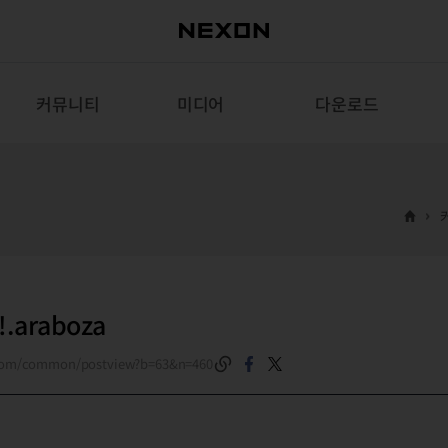
커뮤니티
미디어
다운로드
araboza
.com/common/postview?b=63&n=460