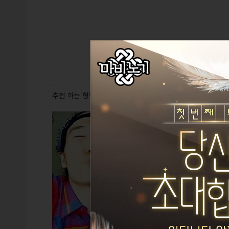
-
추천 하는 형님들께 뽀뽀 쬬오옥~